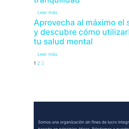
Leer más
Aprovecha al máximo el 
y descubre cómo utilizar
tu salud mental
Leer más
1
2
Somos una organización sin fines de lucro integ
basada en principios éticos. Brindamos a nuestro