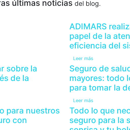
as últimas noticias
del blog.
ADIMARS realiz
papel de la aten
eficiencia del 
Leer más
r sobre la
Seguro de salu
és de la
mayores: todo l
para tomar la d
Leer más
o para nuestros
Todo lo que nec
turo con
seguro para la 
sonrisa y tu bols